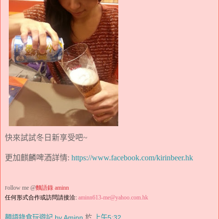
快來試試冬日新享受吧
~
更加麒麟啤酒詳情
:
https://www.facebook.com/kirinbeer.hk
ollow me @
麵語錄
aminn
F
任何形式合作或訪問請接洽
:
aminn613-me@yahoo.com.hk
麵語錄食玩遊記 by Aminn
於
上午5:32