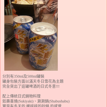
分別有
及
罐裝
350ml
500ml
罐身包裝方面以滿天冬日雪花為主題
完全突出了這罐啤酒的日式冬意
!!!
配上傳統日式鍋物料理
如壽喜燒
、涮涮鍋
(Sukiyaki)
(Shabushabu)
實是有冬天的
暖呼呼的砂鍋
的感覺