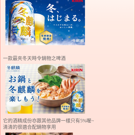
一款最夾冬天時令鍋物之啤酒
它的酒精成份亦跟其他品牌一樣只有
喔
5%
~
清清的很適合配鍋物享用